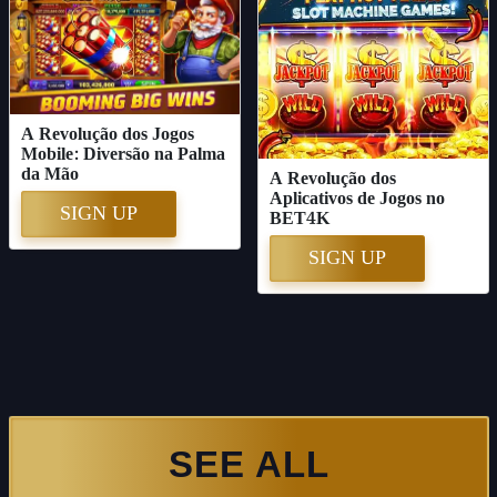
A Revolução dos Jogos
Mobile: Diversão na Palma
da Mão
A Revolução dos
Aplicativos de Jogos no
SIGN UP
BET4K
SIGN UP
SEE ALL