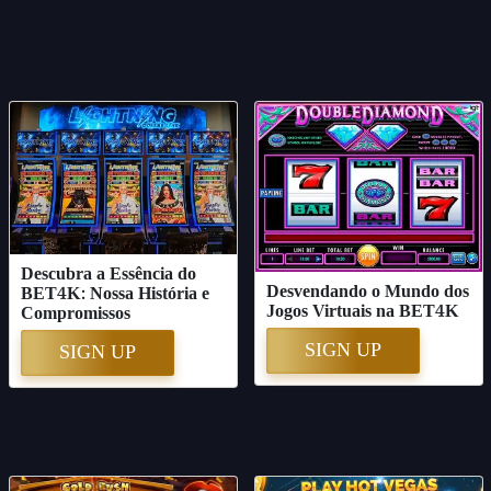
Descubra a Essência do
Desvendando o Mundo dos
BET4K: Nossa História e
Jogos Virtuais na BET4K
Compromissos
SIGN UP
SIGN UP