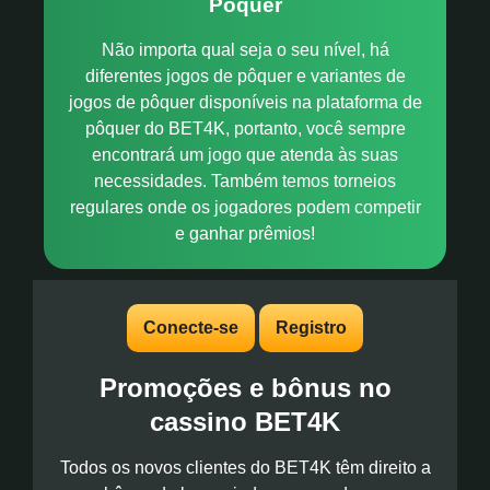
Pôquer
Não importa qual seja o seu nível, há
diferentes jogos de pôquer e variantes de
jogos de pôquer disponíveis na plataforma de
pôquer do BET4K, portanto, você sempre
encontrará um jogo que atenda às suas
necessidades. Também temos torneios
regulares onde os jogadores podem competir
e ganhar prêmios!
Conecte-se
Registro
Promoções e bônus no
cassino BET4K
Todos os novos clientes do BET4K têm direito a