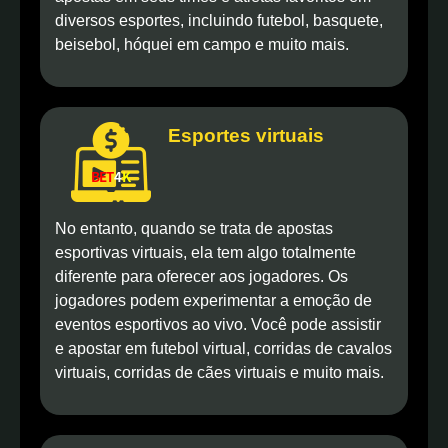
diversos esportes, incluindo futebol, basquete,
beisebol, hóquei em campo e muito mais.
Esportes virtuais
No entanto, quando se trata de apostas
esportivas virtuais, ela tem algo totalmente
diferente para oferecer aos jogadores. Os
jogadores podem experimentar a emoção de
eventos esportivos ao vivo. Você pode assistir
e apostar em futebol virtual, corridas de cavalos
virtuais, corridas de cães virtuais e muito mais.