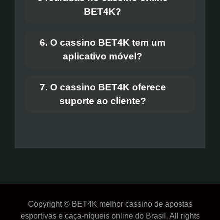
BET4K?
6. O cassino BET4K tem um
aplicativo móvel?
7. O cassino BET4K oferece
suporte ao cliente?
Copyright © BET4K melhor cassino de apostas
esportivas e caça-níqueis online do Brasil. All rights