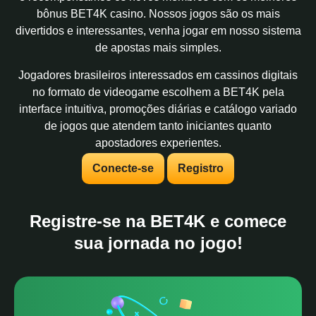
bônus BET4K casino. Nossos jogos são os mais
divertidos e interessantes, venha jogar em nosso sistema
de apostas mais simples.
Jogadores brasileiros interessados em cassinos digitais
no formato de videogame escolhem a BET4K pela
interface intuitiva, promoções diárias e catálogo variado
de jogos que atendem tanto iniciantes quanto
apostadores experientes.
Conecte-se
Registro
Registre-se na BET4K e comece
sua jornada no jogo!