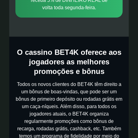
receba 5% de DINHEIRO REAL de
volta toda segunda-feira.
O cassino BET4K oferece aos
jogadores as melhores
promoções e bônus
Todos os novos clientes do BET4K têm direito a
um bônus de boas-vindas, que pode ser um
bônus de primeiro depósito ou rodadas grátis em
um caça-níqueis. Além disso, para todos os
jogadores atuais, o BET4K organiza
regularmente promoções como bônus de
recarga, rodadas grátis, cashback, etc. Também
temos um programa de fidelidade por meio do