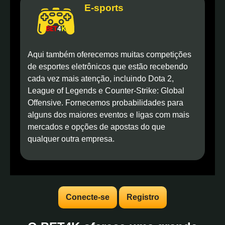
E-sports
Aqui também oferecemos muitas competições
de esportes eletrônicos que estão recebendo
cada vez mais atenção, incluindo Dota 2,
League of Legends e Counter-Strike: Global
Offensive. Fornecemos probabilidades para
alguns dos maiores eventos e ligas com mais
mercados e opções de apostas do que
qualquer outra empresa.
Conecte-se
Registro