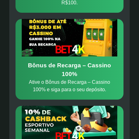
R$100.
Bônus de Recarga – Cassino
100%
Ative o Bônus de Recarga – Cassino
100% e siga para o seu depósito.