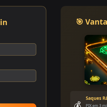
🎯 Vant
in
Saques R
💰
PIX em 3 mi