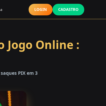
LOGIN
CADASTRO
ma
 Jogo Online :
e
saques PIX em 3