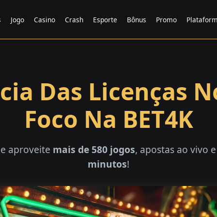
s
Jogo
Casino
Crash
Esporte
Bônus
Promo
Platafor
cia Das Licenças No
Foco Na BET4K
 e aproveite
mais de 580 jogos
, apostas ao vivo 
minutos
!