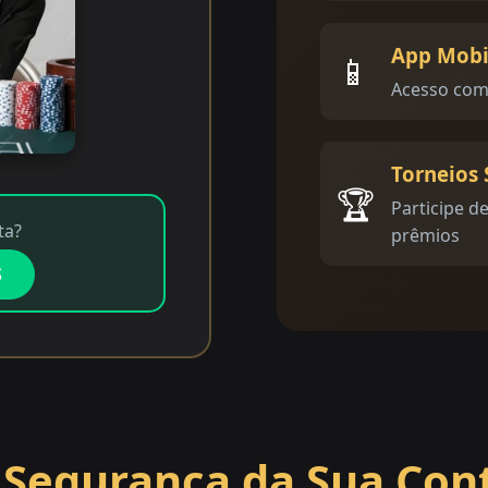
App Mobi
📱
Acesso comp
Torneios
🏆
Participe 
ta?
prêmios
S
 Segurança da Sua Con