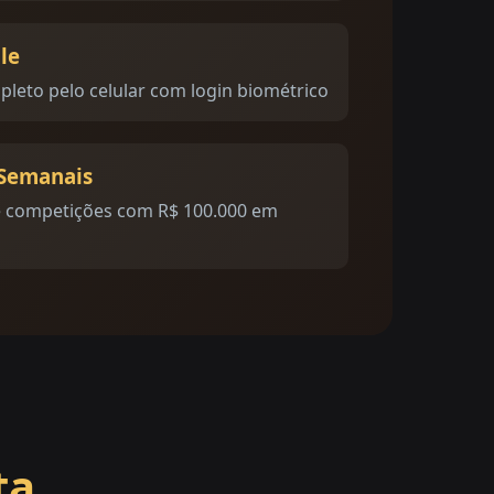
le
leto pelo celular com login biométrico
 Semanais
de competições com R$ 100.000 em
ta