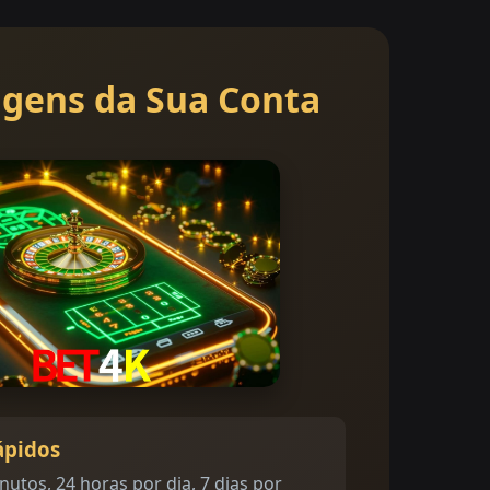
agens da Sua Conta
ápidos
nutos, 24 horas por dia, 7 dias por