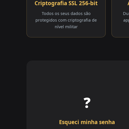
Criptografia SSL 256-bit
Todos os seus dados são
Dup
protegidos com criptografia de
ap
nível militar
❓
Esqueci minha senha