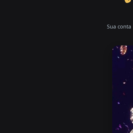
Sua conta 