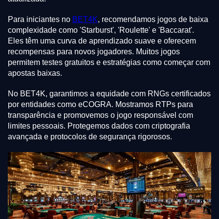
Para iniciantes no
BET4K
, recomendamos jogos de baixa
complexidade como 'Starburst', 'Roulette' e 'Baccarat'.
Eles têm uma curva de aprendizado suave e oferecem
recompensas para novos jogadores. Muitos jogos
permitem testes gratuitos e estratégias como começar com
apostas baixas.
No BET4K, garantimos a equidade com RNGs certificados
por entidades como eCOGRA. Mostramos RTPs para
transparência e promovemos o jogo responsável com
limites pessoais. Protegemos dados com criptografia
avançada e protocolos de segurança rigorosos.