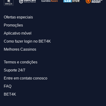
Ofertas especiais
Promoções
Aplicativo móvel
Como fazer login no BET4K
Melhores Cassinos
Termos e condições
Suporte 24/7
Entre em contato conosco
FAQ
BET4K