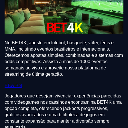
No BET4K, aposte em futebol, basquete, vôlei, tênis e
MMA, incluindo eventos brasileiros e internacionais.
Oferecemos apostas simples, combinadas e sistemas com
odds competitivas. Assista a mais de 1000 eventos
semanais ao vivo e aproveite nossa plataforma de
streaming de última geração.
BBw Bet
Jogadores que desejam vivenciar experiências parecidas
com videogames nos cassinos encontram na BET4K uma
opção completa, oferecendo jackpots progressivos,
gráficos avançados e uma biblioteca de jogos em
constante expansão para manter a diversão sempre
atualizada.