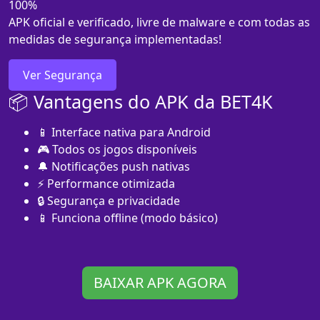
100%
APK oficial e verificado, livre de malware e com todas as
medidas de segurança implementadas!
Ver Segurança
📦 Vantagens do APK da BET4K
📱 Interface nativa para Android
🎮 Todos os jogos disponíveis
🔔 Notificações push nativas
⚡ Performance otimizada
🔒 Segurança e privacidade
📱 Funciona offline (modo básico)
BAIXAR APK AGORA