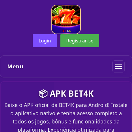
Login
Registrar-se
Menu
📦 APK BET4K
Baixe o APK oficial da BET4K para Android! Instale
o aplicativo nativo e tenha acesso completo a
todos os jogos, bônus e funcionalidades da
plataforma. Experiência otimizada para