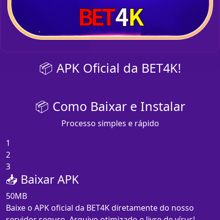
📦 APK Oficial da BET4K!
📦 Como Baixar e Instalar
Processo simples e rápido
1
2
3
📥 Baixar APK
50MB
Baixe o APK oficial da BET4K diretamente do nosso
servidor seguro. Arquivo otimizado e livre de vírus!