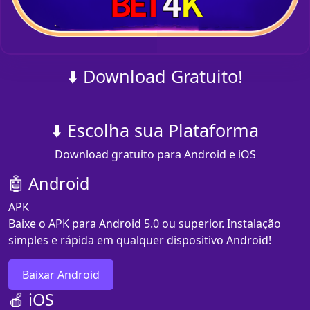
⬇️ Download Gratuito!
⬇️ Escolha sua Plataforma
Download gratuito para Android e iOS
🤖 Android
APK
Baixe o APK para Android 5.0 ou superior. Instalação
simples e rápida em qualquer dispositivo Android!
Baixar Android
🍎 iOS