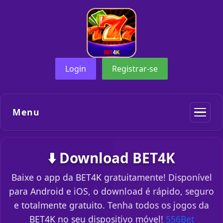
Login
Registrar-se
Menu
⬇️ Download BET4K
Baixe o app da BET4K gratuitamente! Disponível
para Android e iOS, o download é rápido, seguro
e totalmente gratuito. Tenha todos os jogos da
BET4K no seu dispositivo móvel!
556Bet